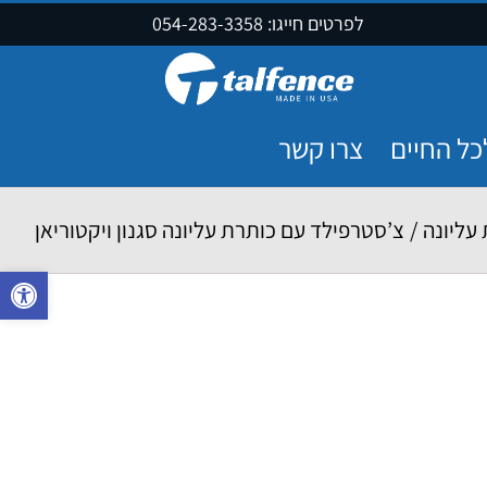
לפרטים חייגו:
054-283-3358
כל החיים
צרו קשר
עליונה
/
צ’סטרפילד עם כותרת עליונה סגנון ויקטוריאן
פתח סרגל נ