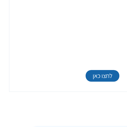
הלקוחות שלנו אוהבים את
השירות שלנו ואת תשומת הלב
לפרטים הקטנים.
לקריאת המלצות נוספות של לקוחותינו עברו
לדף הממליצים…
לחצו כאן