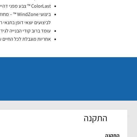
ColorLast ™ צבע מפני דהייה
לביצועים יוצאי דופן בתנאי רוח גבוהה
עומד ברוב קודי הבנייה לגידו
אחריות מוגבלת לכל החיים עם חלקי SureStart ™ והג
התקנה
התקנה