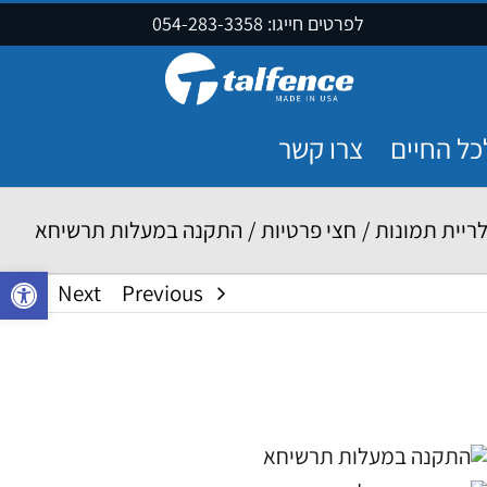
לפרטים חייגו:
054-283-3358
כל החיים
צרו קשר
ריית תמונות
/
חצי פרטיות
/
התקנה במעלות תרשיחא
פתח סרגל נ
Next
Previous