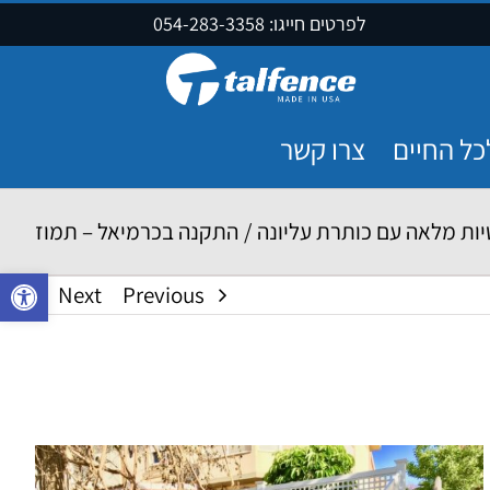
לפרטים חייגו:
054-283-3358
כל החיים
צרו קשר
ות מלאה עם כותרת עליונה
/
התקנה בכרמיאל – תמוז
פתח סרגל נ
Next
Previous