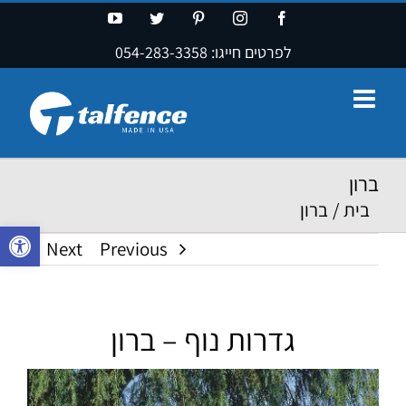
Ski
YouTube
Twitter
Pinterest
Instagram
Facebook
t
לפרטים חייגו:
054-283-3358
conten
ברון
בית
/
ברון
פתח סרגל נ
Next
Previous
גדרות נוף – ברון