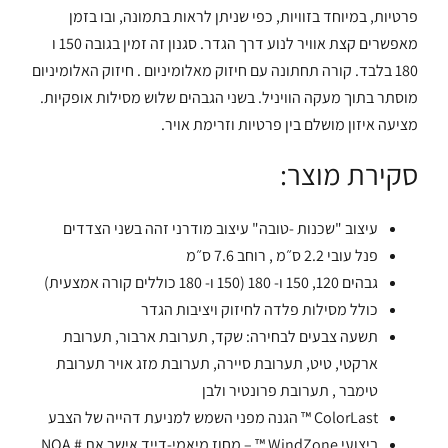
פרטיות, במיוחד בזוויות, כפי שניתן לראות בתמונה, ובו בזמן
מאפשרים קצת אוויר לנוע דרך הגדר. סגנון זה זמין בגובה 150 ו
180 בלבד. קורה תחתונה עם חיזוק מאלומיניום . חיזוק האלומיניום
מוסתר בתוך מעקה הוויניל. בשני הגבהים שלוש מסילות אופקיות.
מציעה איזון מושלם בין פרטיות וזרימת אויר.
סקירת מוצר:
עיצוב "שכנות -טובה" עיצוב מודרני זהה בשני הצדדים
פנל עובי 2.2 ס״מ , רוחב 7.6 ס״מ
גבהים 120, 150 ו- 180 (150 ו- 180 כוללים קורה אמצעית)
כולל מסילות פלדה לחיזוק ויציבות הגדר
תשעה צבעים לבחירה: שקד, תערובת ארבור, תערובת
ארקטי, טיט, תערובת סיירה, תערובת מזג אויר תערובת
טימבר , תערובת פרונטיר ולבן
ColorLast ™ הגנה מפני השמש למניעת דהייה של הצבע
ביצועי WindZone ™ – מחוז מיאמי-דייד אישר את NOA #