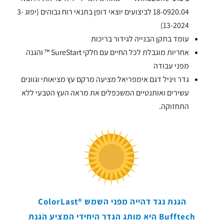
18-0920.04 לביצועים יוצאי דופן בתנאי רוח גבוהים (יפוג 3-
13-2024)
עומד בתקן הבנייה לגידור בריכות
אחריות מוגבלת לכל החיים עם חלקי SureStart ™ והגנה
מפני עבודה
גדר ויניל דגם אימפריאל מציעה מרקם עץ מציאותי וגוונים
עשירים ואותנטיים המשכפלים את מראה העץ הטבעי ללא
התחזוקה.
הגנת נגד דהייה מפני השמש ColorLast®
רעש ישיר – לוחות הפנלים שלנו חוסמים 98%
חברה שאפשר לסמוך עליה. במשך יותר ממאה
קו הגדרות שלנו עומד בדרישות ה- ASTM וכולל
ביצועי ™ WindZone: מחוז מיאמי-דאד מאושר
אסטרטגיות להפחתת ההשפעה הסביבתית שלנו,
לביצועים יוצאי דופן בתנאי רוח גבוהים. עם
מהצליל הישיר,דרגת חסימת קול 26 (STC),
שנים, בעלי בתים ואנשי מקצוע מבנים כאחד
תוך הגברת קיימות הפעילות והמוצרים שלנו.
Bufftech היא מותג הגדר היחידי המציע הגנת
סגנונות העומדים בקודים מקומיים ליישומי בריכת