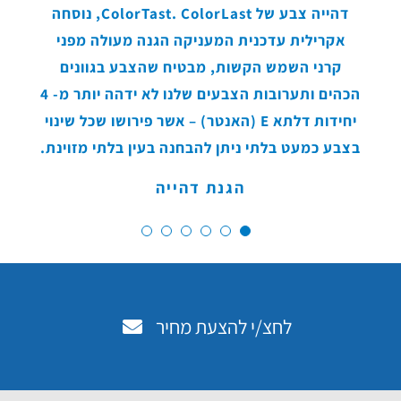
ליצירת חללים שקטים.
סומכים על היצרן כמקור מהימן למוצרי בנייה
רכיבים אופציונליים, סגנון הגדר'עונה על תקן
שחייה. בדוק רשמית את תקן הבנייה המקומית
דהייה צבע של ColorTast. ColorLast, נוסחה
הערכת מחזור חיים (LCA) שהוגשה למכון הלאומי
חדשניים ואיכותיים.וממשיכה במסורת ארוכת
אקרילית עדכנית המעניקה הגנה מעולה מפני
שלך מכיוון שתקנים מקומיים עשויים להשתנות.
לתקנים וטכנולוגיה (NIST) ופורסמה במאגר מוצרי
הבנייה של פלורידה לאזורי הוריקן. מומלץ לאזורים
דרגת חסימת קול 26
הבניין LCA, BEES (בניין לקיימות סביבתית
קרני השמש הקשות, מבטיח שהצבע בגוונים
שלעתים קרובות חווים רוחות במהירות גבוהה.
שנים זו עם קו הגדר המעולה שלה, המיוצר בגאווה
עומד בדרישות ASTM
בארה"ב.
וכלכלית).
הכהים ותערובות הצבעים שלנו לא ידהה יותר מ- 4
ביצועים בתנאי רוח
יחידות דלתא E (האנטר) – אשר פירושו שכל שינוי
ייצור USA
הפחתת השפעה סביבתית
בצבע כמעט בלתי ניתן להבחנה בעין בלתי מזוינת.
הגנת דהייה
לחצ/י להצעת מחיר