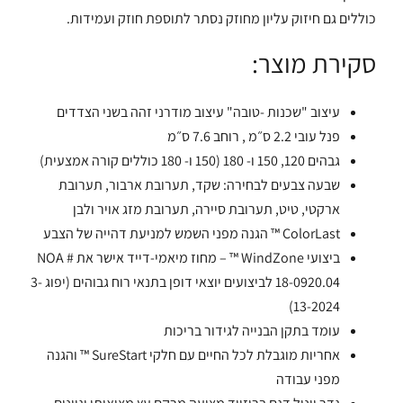
כוללים גם חיזוק עליון מחוזק נסתר לתוספת חוזק ועמידות.
סקירת מוצר:
עיצוב "שכנות -טובה" עיצוב מודרני זהה בשני הצדדים
פנל עובי 2.2 ס״מ , רוחב 7.6 ס״מ
גבהים 120, 150 ו- 180 (150 ו- 180 כוללים קורה אמצעית)
שבעה צבעים לבחירה: שקד, תערובת ארבור, תערובת
ארקטי, טיט, תערובת סיירה, תערובת מזג אויר ולבן
ColorLast ™ הגנה מפני השמש למניעת דהייה של הצבע
ביצועי WindZone ™ – מחוז מיאמי-דייד אישר את NOA #
18-0920.04 לביצועים יוצאי דופן בתנאי רוח גבוהים (יפוג 3-
13-2024)
עומד בתקן הבנייה לגידור בריכות
אחריות מוגבלת לכל החיים עם חלקי SureStart ™ והגנה
מפני עבודה