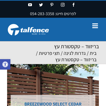
Ski
YouTube
Twitter
Pinterest
Instagram
Facebook
t
לפרטים חייגו:
054-283-3358
conten
בריזווד – טקסטורת עץ
בית
/
גדרות לגינה
/
חצי פרטיות
/
בריזווד – טקסטורת עץ
פתח סרגל נ
BREEZEWOOD SELECT CEDAR